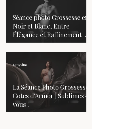
Séance photo Grossesse en
Noir et Blanc, Entre
Élégance et Raffinement |
Lenyvina Photographe |
Saint-Brieuc - Côtes
d'Armor - Bretagne
Lenyvina
La Séance Photo Grossesse |
Cotes d'Armor | Sublimez-
vous !