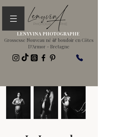
LENYVINA PHOTOGRAPHE
Grossesse Nouveau né & boudoir en Côtes
D'Armor - Bretagne