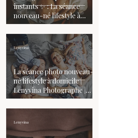
instants ✨ : La séance
nouveau-né lifestyle à
domicile
Lenyvina
La séance photo nouveau-
né lifestyle à domicile |
Lenyvina Photographe |
Côtes d'Armor- Bretagne
Lenyvina