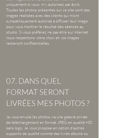
uniquement si vous m'y autorisez par écrit.
Toutes les photos présentes sur ce site sont des
images réalisées avec des clients qui m'ont
sympathiquement autorisé à diffuser leur image
pour vous montrer le résultat des séances au
studio. Si vous préférez ne pas être sur internet
nous respectons votre choix et vos images
resteront confidentielles.
07. DANS QUEL
FORMAT SERONT
LIVRÉES MES PHOTOS ?
Je vous envoie les photos via une galerie privée
de téléchargement en format JPEG en qualité HD
sans logo. Je vous propose en option d'autres
supports de qualité comme des livres albums ou