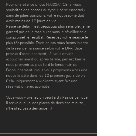
Pour une séance photo NAISSANCE, si vous
souhaitez des photos du type « bébé endormi »
dans de jolies positions, votre nouveau-né doit
avoir moins de 12 jours de vie.
Passé ce délai, il est beaucoup plus sensible, je ne
garanti pas de le manipuler sans le réveiller ce qui
compromet le résultat. Réservez votre séance le
plus tôt possible. Dans ce cas nous fixons la date
de la séance naissance selon votre DPA (date
prévue d’accouchement). Si vous deviez
accoucher avant ou après terme, pensez bien à
nous prévenir au plus tard le lendemain de
l’accouchement. Nous vous proposons alors une
nouvelle date dans les 12 premiers jours de vie.
Cela uniquement aux clients ayant fait une
réservation avec acompte.
Vous vous y prenez un peu tard ? Pas de panique ,
il arrive que j'ai des places de derniere minute ,
n'hésitez pas à demander ;)