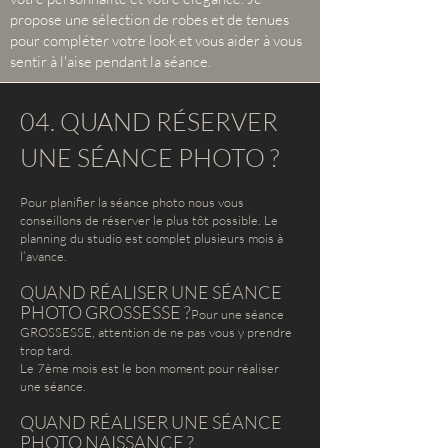
propose une sélection de robes et de tenues
pour compléter votre look et vous aider à vous
sentir à l'aise pendant la séance.
04. QUAND RÉSERVER
UNE SÉANCE PHOTO ?
Pour planifier la séance photo nous vous
conseillons de réserver le plus tôt possible. Le
planning du studio est complet plusieurs mois à
l’avance.
QUAND RÉALISER UNE SÉANCE
PHOTO GROSSESSE ?
Pour une séance
GROSSESSE, attention de ne pas vous y prendre
trop tard.
Le 7ème mois est le bon moment pour réaliser
une séance.
QUAND RÉALISER UNE SÉANCE
PHOTO NAISSANCE
?