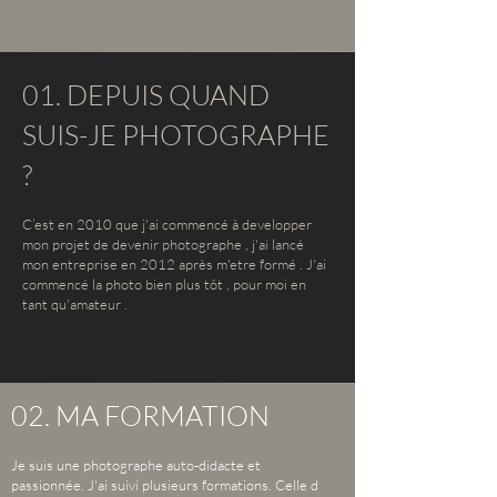
01. DEPUIS QUAND
SUIS-JE PHOTOGRAPHE
?
C’est en 2010 que j'ai commencé à developper
mon projet de devenir photographe , j'ai lancé
mon entreprise en 2012 après m'etre formé . J'ai
commencé la photo bien plus tôt , pour moi en
tant qu'amateur .
02. MA FORMATION
Je suis une photographe auto-didacte et
passionnée. J'ai suivi plusieurs formations. Celle d