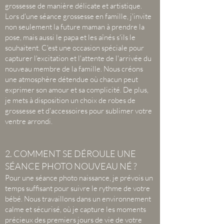
grossesse de manière délicate et artistique.
Lors d'une séance grossesse en famille, j'invite
non seulement la future maman à prendre la
pose, mais aussi le papa et les aînés s'ils le
souhaitent. C'est une occasion spéciale pour
capturer l'excitation et l'attente de l'arrivée du
nouveau membre de la famille. Nous créons
une atmosphère détendue où chacun peut
exprimer son amour et sa complicité. De plus,
je mets à disposition un choix de robes de
grossesse et d'accessoires pour sublimer votre
ventre arrondi.
2. COMMENT SE DÉROULE UNE
SÉANCE PHOTO NOUVEAU NÉ ?
Pour une séance photo naissance, je prévois un
temps suffisant pour suivre le rythme de votre
bébé. Nous travaillons dans un environnement
calme et sécurisé, où je capture les moments
précieux des premiers jours de vie de votre