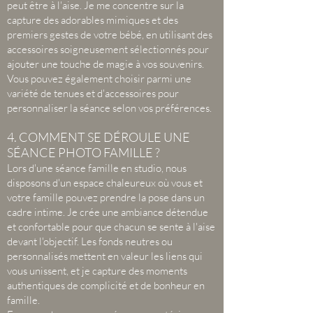
peut être à l'aise. Je me concentre sur la
capture des adorables mimiques et des
premiers gestes de votre bébé, en utilisant des
accessoires soigneusement sélectionnés pour
ajouter une touche de magie à vos souvenirs.
Vous pouvez également choisir parmi une
variété de tenues et d'accessoires pour
personnaliser la séance selon vos préférences.
4. COMMENT SE DÉROULE UNE
SÉANCE PHOTO FAMILLE ?
Lors d'une séance famille en studio, nous
disposons d'un espace chaleureux où vous et
votre famille pouvez prendre la pose dans un
cadre intime. Je crée une ambiance détendue
et confortable pour que chacun se sente à l'aise
devant l'objectif. Les fonds neutres ou
personnalisés mettent en valeur les liens qui
vous unissent, et je capture des moments
authentiques de complicité et de bonheur en
famille.