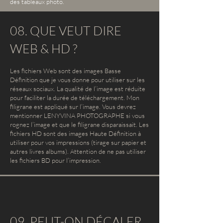
des tableaux photo.
08. QUE VEUT DIRE
WEB & HD ?
Les fichiers Web sont des images Basse
Définition que je vous donne pour utiliser sur les
réseaux sociaux. La qualité de l’image est réduite
pour faciliter la durée de téléchargement. Mon
filigrane est appliqué sur l’image. Vous devrez
mentionner LENYVINA PHOTOGRAPHE si vous
rognez l’image et que le filigrane disparaissait. Les
fichiers HD sont des images Haute Définition à
utiliser pour vos impressions (tirage sur papier et
autres livres albums). Attention de ne pas utiliser
les fichiers BD pour l’impression.
09. PEUT-ON DÉCALER