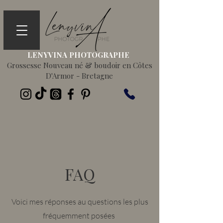
LENYVINA PHOTOGRAPHE
Grossesse Nouveau né & boudoir en Côtes
D'Armor - Bretagne
FAQ
Voici mes réponses au questions les plus
fréquemment posées