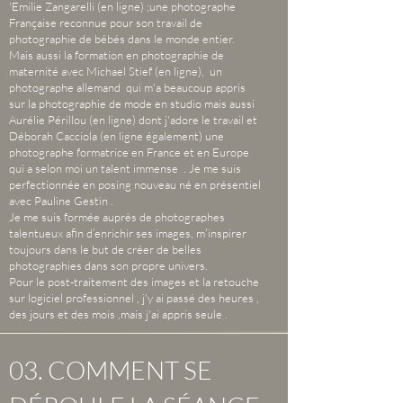
'Emilie Zangarelli (
en ligne) ;
une photographe
Française reconnue pour son travail de
photographie de bébés dans le monde entier.
Mais aussi la formation en photographie de
maternité avec Michael Stief (en ligne), un
photographe allemand qui m'a beaucoup appris
sur la photographie de mode en studio mais aussi
Aurélie Périllou (en ligne) dont j'adore le travail et
Déborah Cacciola (en ligne également) une
photographe formatrice en France et en Europe
qui a selon moi un talent immense . Je me suis
perfectionnée en posing nouveau né en présentiel
avec Pauline Gestin .
Je me suis formée auprès de photographes
talentueux afin d’enrichir ses images, m’inspirer
toujours dans le but de créer de belles
photographies dans son propre univers.
Pour le post-traitement des images et la retouche
sur logiciel professionnel , j'y ai passé des heures ,
des jours et des mois ,mais j'ai appris seule .
03. COMMENT SE