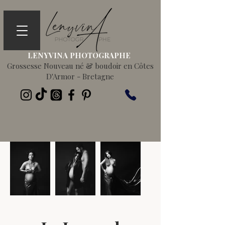
LENYVINA PHOTOGRAPHE
Grossesse Nouveau né & boudoir en Côtes
D'Armor - Bretagne