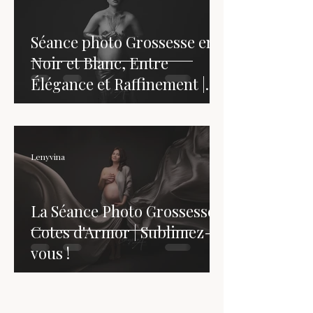
Séance photo Grossesse en
Noir et Blanc, Entre
Élégance et Raffinement |
Lenyvina Photographe |
Saint-Brieuc - Côtes
d'Armor - Bretagne
Lenyvina
La Séance Photo Grossesse |
Cotes d'Armor | Sublimez-
vous !