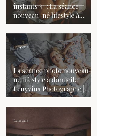
instants ✨ : La séance
nouveau-né lifestyle à
domicile
Lenyvina
La séance photo nouveau-
né lifestyle à domicile |
Lenyvina Photographe |
Côtes d'Armor- Bretagne
Lenyvina