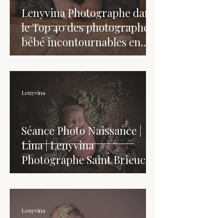
Lenyvina Photographe dans
le Top 40 des photographes
bébé incontournables en
France
Lenyvina
Séance Photo Naissance |
Lina | Lenyvina
Photographe Saint Brieuc
Lenyvina