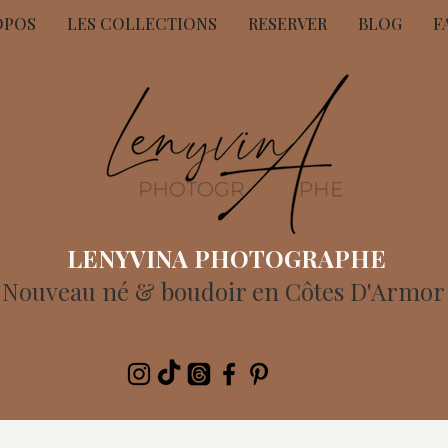
OPOS
LES COLLECTIONS
RESERVER
BLOG
F
LENYVINA PHOTOGRAPHE
 Nouveau né & boudoir en Côtes D'Armor