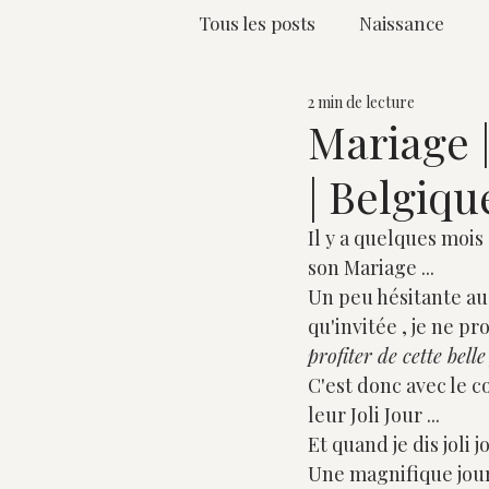
Tous les posts
Naissance
2 min de lecture
Maman & Moi
Lifestyle
Mariage 
| Belgiqu
Il y a quelques moi
son Mariage ...
Un peu hésitante au
qu'invitée , je ne prof
profiter de cette bell
C'est donc avec le c
leur Joli Jour ...
Et quand je dis joli j
Une magnifique journ