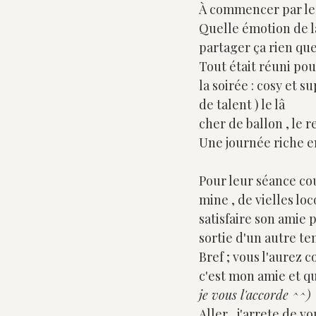
À commencer par les 
Quelle émotion de la
partager ça rien que 
Tout était réuni pou
la soirée : cosy et su
de talent ) le lâ
cher de ballon , le re
Une journée riche en 
Pour leur séance co
mine , de vielles loc
satisfaire son amie 
sortie d'un autre tem
Bref ; vous l'aurez c
c'est mon amie et q
je vous l'accorde ^^)
Aller , j'arrete de vo