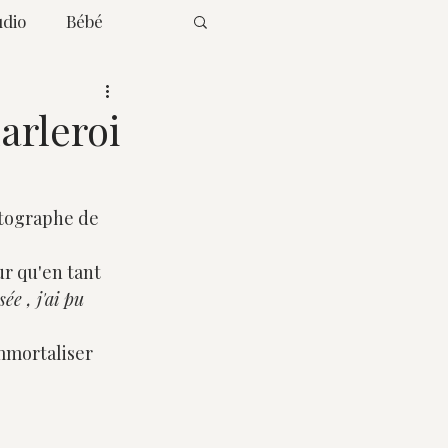
udio
Bébé
arleroi
otographe de 
r qu'en tant 
ée , j'ai pu 
mmortaliser 