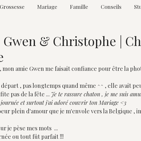
Grossesse
Mariage
Famille
Conseils
St
Boudoir
| Gwen & Christophe | Ch
e
s , mon amie Gwen me faisait confiance pour être la ph
 départ , pas longtemps quand même ^^ , elle avait peu
ite pas de la fête ... 
Je te rassure chaton , je me suis amus
e journée et surtout j'ai adoré couvrir ton Mariage <3
oeur plein d'amour que je m'envole vers la Belgique , i
our je pèse mes mots  ... 
ée ou tout fût parfait !!!