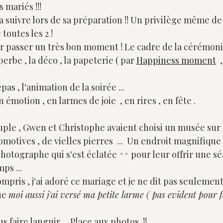
mariés !!!  
 suivre lors de sa préparation !! Un privilège même de
toutes les 2 ! 
r passer un très bon moment ! Le cadre de la cérémonie
perbe , la déco , la papeterie ( par 
Happiness moment
 
pas , l'animation de la soirée ...
émotion , en larmes de joie  , en rires , en fête .
uple , Gwen et Christophe avaient choisi un musée sur 
omotives , de vielles pierres  ...  Un endroit magnifique
photographe qui s'est éclatée ^^ pour leur offrir une 
ps ... 
ompris , j'ai adoré ce mariage et je ne dit pas seulemen
ue 
moi aussi j'ai versé ma petite larme ( pas evident pour f
us faire languir ... Place aux photos  !!