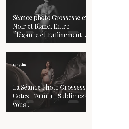
Séance photo Grossesse en
Noir et Blanc, Entre
Élégance et Raffinement |
Lenyvina Photographe |
Saint-Brieuc - Côtes
d'Armor - Bretagne
Lenyvina
La Séance Photo Grossesse |
Cotes d'Armor | Sublimez-
vous !