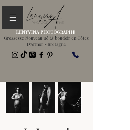
LENYVINA PHOTOGRAPHE
Grossesse Nouveau né & boudoir en Côtes
D'Armor - Bretagne