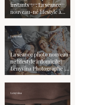
instants ✨ : La séance
nouveau-né lifestyle à
domicile
Lenyvina
La séance photo nouveau-
né lifestyle à domicile |
Lenyvina Photographe |
Côtes d'Armor- Bretagne
Lenyvina