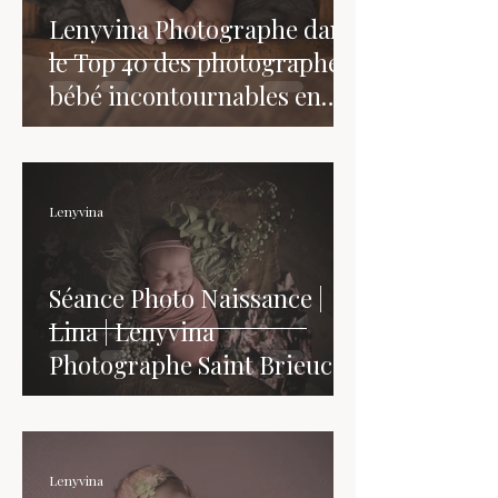
Lenyvina Photographe dans
le Top 40 des photographes
bébé incontournables en
France
Lenyvina
Séance Photo Naissance |
Lina | Lenyvina
Photographe Saint Brieuc
Lenyvina