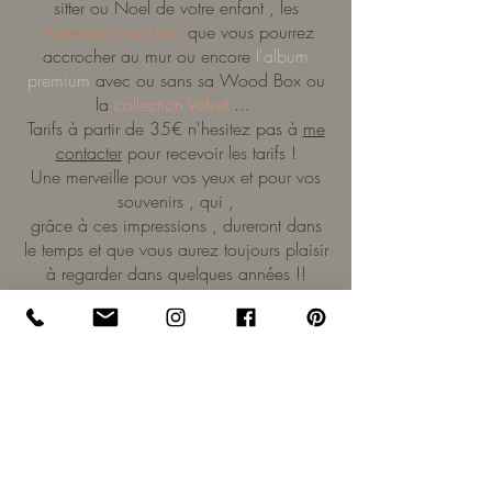
sitter ou Noel de votre enfant , les
impressions sur bois
que vous pourrez
accrocher au mur ou encore
l'album
premium
avec ou sans sa Wood Box ou
la
collection Velvet
...
Tarifs à partir de 35€ n'hesitez pas à
me
contacter
pour recevoir les tarifs !
Une merveille pour vos yeux et pour vos
souvenirs , qui ,
grâce à ces impressions , dureront dans
le temps et que vous aurez toujours plaisir
à regarder dans quelques années !!