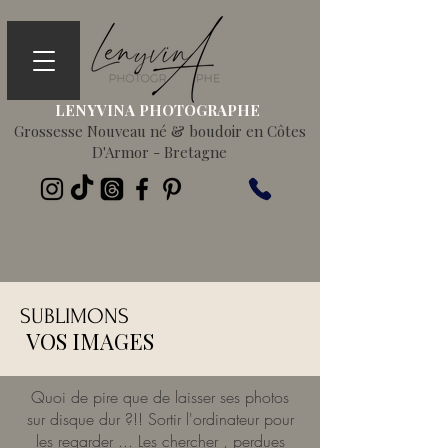
LENYVINA PHOTOGRAPHE
Grossesse Nouveau né & boudoir en Côtes
D'Armor - Bretagne
SUBLIMONS
VOS IMAGES
Quoi de pire que de laisser ses photos
sur disque dur ?!! Sortir l'ordinateur pour
les regarder ... Les chercher , perdues