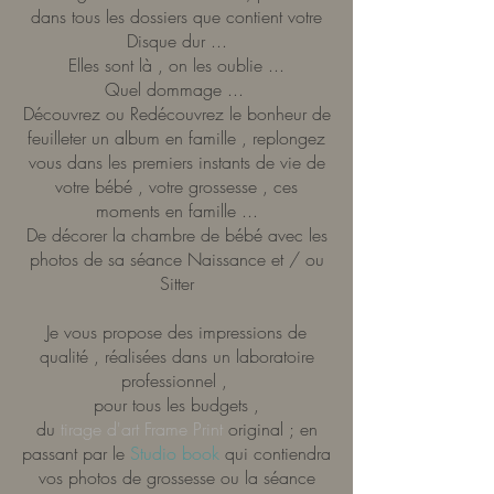
dans tous les dossiers que contient votre
Disque dur ...
Elles sont là , on les oublie ...
Quel dommage ...
Découvrez ou Redécouvrez le bonheur de
feuilleter un album en famille , replongez
vous dans les premiers instants de vie de
votre bébé , votre grossesse , ces
moments en famille ...
De décorer la chambre de bébé avec les
photos de sa séance Naissance et / ou
Sitter
Je vous propose des impressions de
qualité , réalisées dans un laboratoire
professionnel ,
pour tous les budgets ,
du
tirage d'art Frame Print
original ; en
passant par le
Studio book
qui contiendra
vos photos de grossesse ou la séance