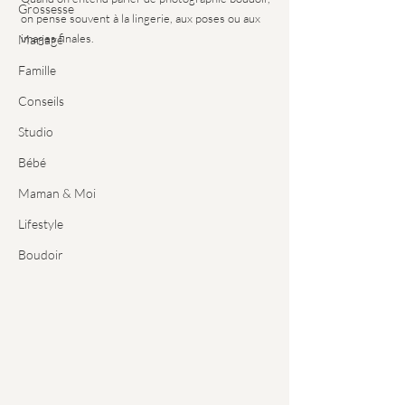
Grossesse
on pense souvent à la lingerie, aux poses ou aux 
images finales.
Mariage
Famille
Conseils
Studio
Bébé
Maman & Moi
Lifestyle
Boudoir