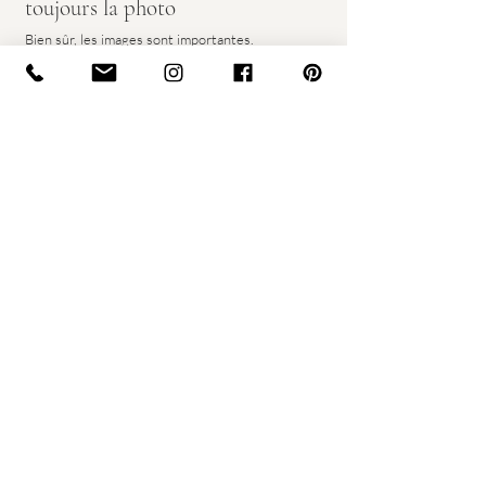
toujours la photo
Bien sûr, les images sont importantes.
Mais ce que beaucoup de personnes retiennent le 
plus, c'est le regard qu'elles portent sur elles-
mêmes après la séance.
Le moment où elles découvrent leur galerie.
Le moment où elles réalisent qu'elles n'avaient pas 
besoin d'être parfaites.
Qu'elles étaient déjà suffisantes.
C'est souvent là que commence la vraie magie du 
boudoir.