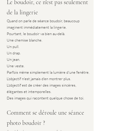
Le boudoir, ce n'est pas seulement 
de la lingerie
Quand on parle de séance boudoir, beaucoup 
imaginent immédiatement la lingerie.
Pourtant, le boudoir va bien au-delà.
Une chemise blanche.
Un pull.
Un drap.
Un jean.
Une veste.
Parfois même simplement la lumière d'une fenêtre.
L'objectif n'est jamais d'en montrer plus.
L'objectif est de créer des images sincères, 
élégantes et intemporelles.
Des images qui racontent quelque chose de toi.
Comment se déroule une séance 
photo boudoir ?