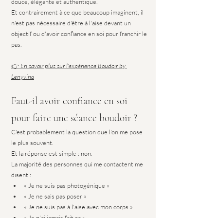
douce, élégante et authentique.
Et contrairement à ce que beaucoup imaginent, il 
n'est pas nécessaire d'être à l'aise devant un 
objectif ou d'avoir confiance en soi pour franchir le 
pas.
👉 
En savoir plus sur l'expérience Boudoir by 
Lenyvina
Faut-il avoir confiance en soi 
pour faire une séance boudoir ?
C'est probablement la question que l'on me pose 
le plus souvent.
Et la réponse est simple : non.
La majorité des personnes qui me contactent me 
disent :
« Je ne suis pas photogénique »
« Je ne sais pas poser »
« Je ne suis pas à l'aise avec mon corps »
« Je n'ai jamais fait ça »