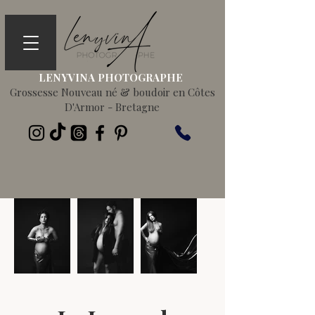
LENYVINA PHOTOGRAPHE
Grossesse Nouveau né & boudoir en Côtes
D'Armor - Bretagne