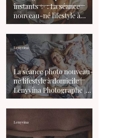
instants ✨ : La séance
nouveau-né lifestyle à
domicile
Lenyvina
La séance photo nouveau-
né lifestyle à domicile |
Lenyvina Photographe |
Côtes d'Armor- Bretagne
Lenyvina