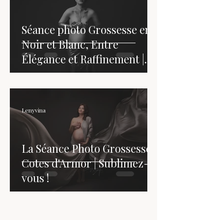
Séance photo Grossesse en
Noir et Blanc, Entre
Élégance et Raffinement |
Lenyvina Photographe |
Saint-Brieuc - Côtes
d'Armor - Bretagne
Lenyvina
La Séance Photo Grossesse |
Cotes d'Armor | Sublimez-
vous !