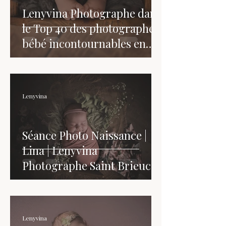
Lenyvina Photographe dans
le Top 40 des photographes
bébé incontournables en
France
Lenyvina
Séance Photo Naissance |
Lina | Lenyvina
Photographe Saint Brieuc
Lenyvina